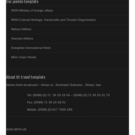
Our joomla template
IRAN Ministry of foreign affairs
IRAN Cultural Heritage, Handcrafts and Tourism Organization
Mahan Airlines
Aseman Airlines
Esteghlal International Hotel
Mehr chain Hotels
About bt travel template
Alame Amini boulevard – Ahaar st.- Shahrake Golestan , Shiraz, Iran
Tel: (0098) (0) 71 36 20 16 04 – (0098) (0) 71 36 20 31 73
Fax: (0098) 71 36 20 28 51
Mobile: (0098) (0) 917 7000 459.
JOIN WITH US