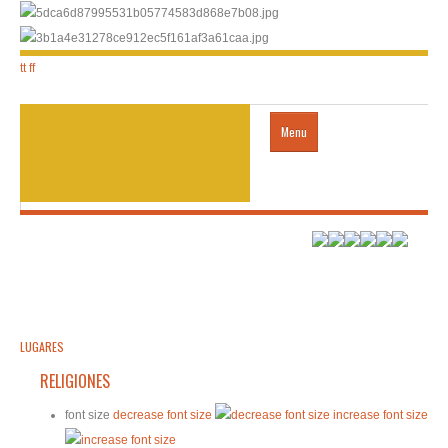
tt
ff
Menu
acogida
LUGARES
Transporte
LUGARES
RELIGIONES
VISA
font size
decrease font size
increase font size
contactos