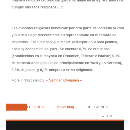
mayoria religiosa reconocida que, en el limite de la ley, son libres de
cumplir sus ritos religiosos [..]".
Las minorias religiosas benefician por otra parte del derecho al voto
y pueden elegir directamente su representante en la camara de
diputados. Ellas pueden igualmente participar en la vida politica,
social y economica del pais. Se cuentan 0,7% de cristianos
(establecidos en la mayoria en Oroumieh, Teheran e Isfahan) 0,1%
de zoroastrianos (instalados principalmente en Yazd y en Kerman),
0,3% de judios, y 0,1% adeptos a otras religiones.
More in this category:
« Semnan
Oroumieh »
Home
LUGARES
Travel blog
RELIGIONES
TOP