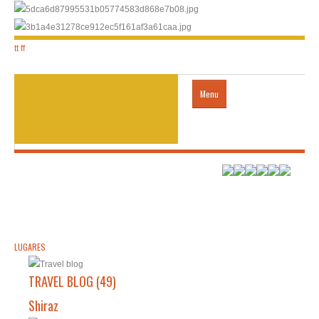
tt
ff
Menu
acogida
LUGARES
Transporte
LUGARES
VISA
TRAVEL BLOG (49)
Shiraz
contactos