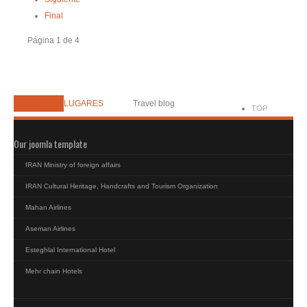
Final
Página 1 de 4
Home
LUGARES
Travel blog
TOP
Our joomla template
IRAN Ministry of foreign affairs
IRAN Cultural Heritage, Handcrafts and Tourism Organization
Mahan Airlines
Aseman Airlines
Esteghlal International Hotel
Mehr chain Hotels