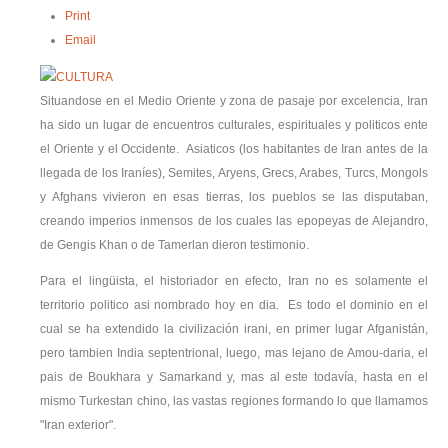
Print
Email
Situandose en el Medio Oriente y zona de pasaje por excelencia, Iran
ha sido un lugar de encuentros culturales, espirituales y politicos ente
el Oriente y el Occidente. Asiaticos (los habitantes de Iran antes de la
llegada de los Iraníes), Semites, Aryens, Grecs, Arabes, Turcs, Mongols
y Afghans vivieron en esas tierras, los pueblos se las disputaban,
creando imperios inmensos de los cuales las epopeyas de Alejandro,
de Gengis Khan o de Tamerlan dieron testimonio.
Para el lingüista, el historiador en efecto, Iran no es solamente el
territorio politico asi nombrado hoy en dia. Es todo el dominio en el
cual se ha extendido la civilización irani, en primer lugar Afganistán,
pero tambien India septentrional, luego, mas lejano de Amou-daria, el
pais de Boukhara y Samarkand y, mas al este todavía, hasta en el
mismo Turkestan chino, las vastas regiones formando lo que llamamos
"Iran exterior".