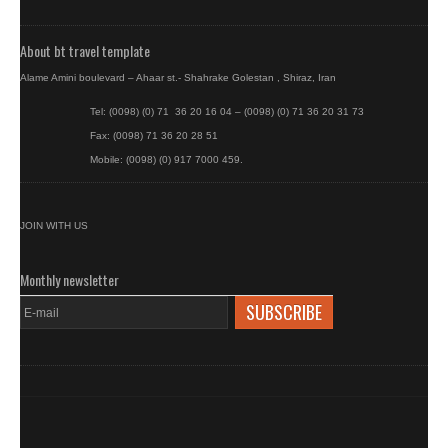
About bt travel template
Alame Amini boulevard – Ahaar st.- Shahrake Golestan , Shiraz, Iran
Tel: (0098) (0) 71 36 20 16 04 – (0098) (0) 71 36 20 31 73
Fax: (0098) 71 36 20 28 51
Mobile: (0098) (0) 917 7000 459.
JOIN WITH US
Monthly newsletter