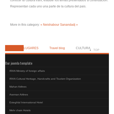
conocer la cultura irani, estudie los temas presentados a continuación.
Representan cada uno una parte de la cultura del pais.
More in this category:
« Neishabour
Sanandadj »
Home
LUGARES
Travel blog
CULTURA
TOP
Our joomla template
IRAN Ministry of foreign affairs
IRAN Cultural Heritage, Handcrafts and Tourism Organization
Mahan Airlines
Aseman Airlines
Esteghlal International Hotel
Mehr chain Hotels