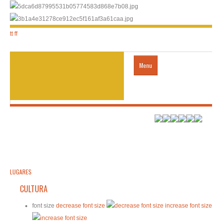
tt
ff
Menu
acogida
LUGARES
Transporte
LUGARES
CULTURA
VISA
font size
decrease font size
increase font size
contactos