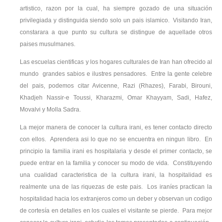
artistico, razon por la cual, ha siempre gozado de una situación
privilegiada y distinguida siendo solo un pais islamico. Visitando Iran,
constarara a que punto su cultura se distingue de aquellade otros
paises musulmanes.
Las escuelas cientificas y los hogares culturales de Iran han ofrecido al
mundo grandes sabios e ilustres pensadores. Entre la gente celebre
del pais, podemos citar Avicenne, Razi (Rhazes), Farabi, Birouni,
Khadjeh Nassir-e Toussi, Kharazmi, Omar Khayyam, Sadi, Hafez,
Movalvi y Molla Sadra.
La mejor manera de conocer la cultura irani, es tener contacto directo
con ellos. Aprendera asi lo que no se encuentra en ningun libro. En
principio la familia irani es hospitalaria y desde el primer contacto, se
puede entrar en la familia y conocer su modo de vida. Constituyendo
una cualidad caracteristica de la cultura irani, la hospitalidad es
realmente una de las riquezas de este pais. Los iraníes practican la
hospitalidad hacia los extranjeros como un deber y observan un codigo
de cortesía en detalles en los cuales el visitante se pierde. Para mejor