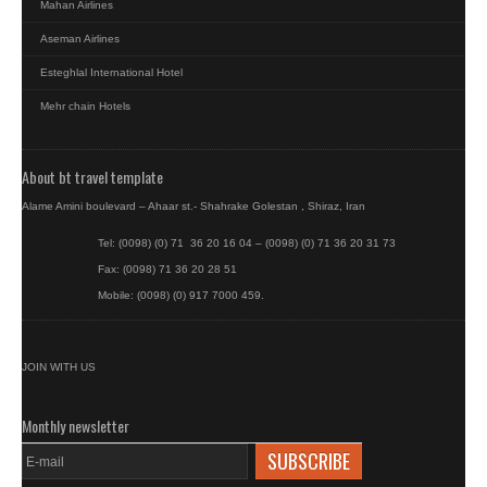
Mahan Airlines
Aseman Airlines
Esteghlal International Hotel
Mehr chain Hotels
About bt travel template
Alame Amini boulevard – Ahaar st.- Shahrake Golestan , Shiraz, Iran
Tel: (0098) (0) 71 36 20 16 04 – (0098) (0) 71 36 20 31 73
Fax: (0098) 71 36 20 28 51
Mobile: (0098) (0) 917 7000 459.
JOIN WITH US
Monthly newsletter