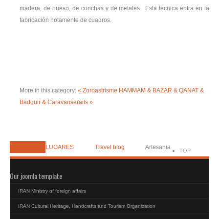
madera, de hueso, de conchas y de metales. Esta tecnica entra en la
fabricación notamente de cuadros.
More in this category:
« Zoroastrisme
HAMMAM & BAZAR & QANAT &
Badguir & Caravanserails »
Home
LUGARES
Travel blog
Artesania
TOP
Our joomla template
IRAN Ministry of foreign affairs
IRAN Cultural Heritage, Handcrafts and Tourism Organization