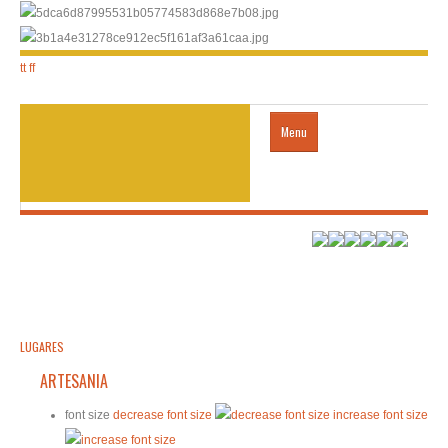
tt
ff
Menu
acogida
LUGARES
Transporte
LUGARES
ARTESANIA
VISA
font size
decrease font size
increase font size
contactos