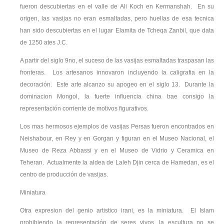
fueron descubiertas en el valle de Ali Koch en Kermanshah. En su
origen, las vasijas no eran esmaltadas, pero huellas de esa tecnica
han sido descubiertas en el lugar Elamita de Tcheqa Zanbil, que data
de 1250 ates J.C.
A partir del siglo 9no, el suceso de las vasijas esmaltadas traspasan las
fronteras. Los artesanos innovaron incluyendo la caligrafia en la
decoración. Este arte alcanzo su apogeo en el siglo 13. Durante la
dominacion Mongol, la fuerte influencia china trae consigo la
representación corriente de motivos figurativos.
Los mas hermosos ejemplos de vasijas Persas fueron encontrados en
Neishabour, en Rey y en Gorgan y figuran en el Museo Nacional, el
Museo de Reza Abbassi y en el Museo de Vidrio y Ceramica en
Teheran. Actualmente la aldea de Laleh Djin cerca de Hamedan, es el
centro de producción de vasijas.
Miniatura
Otra expresion del genio artistico irani, es la miniatura. El Islam
prohibiendo la representación de seres vivos, la escultura no se