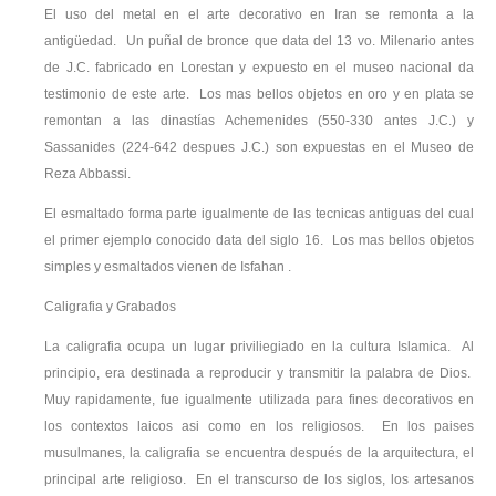
El uso del metal en el arte decorativo en Iran se remonta a la
antigüedad. Un puñal de bronce que data del 13 vo. Milenario antes
de J.C. fabricado en Lorestan y expuesto en el museo nacional da
testimonio de este arte. Los mas bellos objetos en oro y en plata se
remontan a las dinastías Achemenides (550-330 antes J.C.) y
Sassanides (224-642 despues J.C.) son expuestas en el Museo de
Reza Abbassi.
El esmaltado forma parte igualmente de las tecnicas antiguas del cual
el primer ejemplo conocido data del siglo 16. Los mas bellos objetos
simples y esmaltados vienen de Isfahan .
Caligrafia y Grabados
La caligrafia ocupa un lugar priviliegiado en la cultura Islamica. Al
principio, era destinada a reproducir y transmitir la palabra de Dios.
Muy rapidamente, fue igualmente utilizada para fines decorativos en
los contextos laicos asi como en los religiosos. En los paises
musulmanes, la caligrafia se encuentra después de la arquitectura, el
principal arte religioso. En el transcurso de los siglos, los artesanos